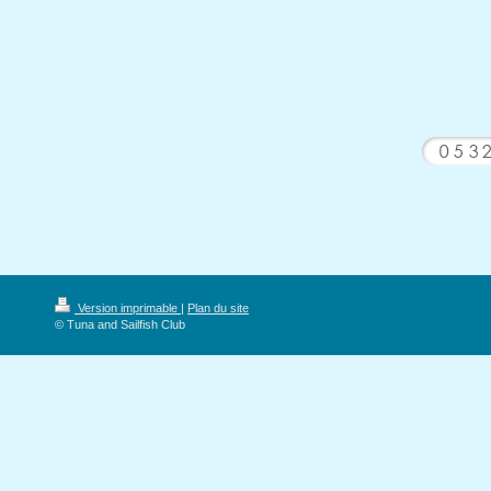
Version imprimable
|
Plan du site
© Tuna and Sailfish Club