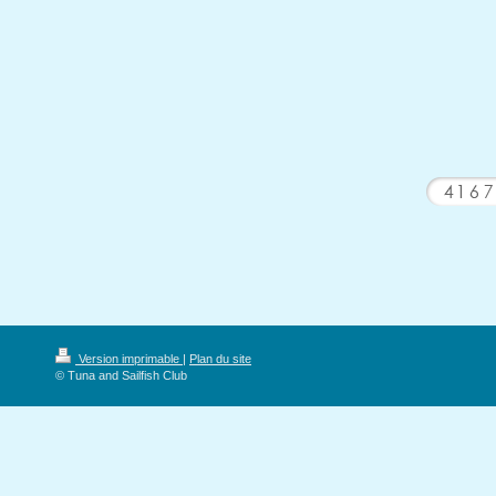
Version imprimable
|
Plan du site
© Tuna and Sailfish Club