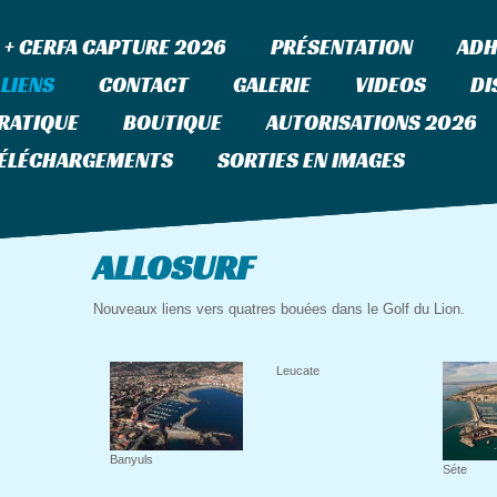
 + CERFA CAPTURE 2026
PRÉSENTATION
ADH
LIENS
CONTACT
GALERIE
VIDEOS
DI
PRATIQUE
BOUTIQUE
AUTORISATIONS 2026
ÉLÉCHARGEMENTS
SORTIES EN IMAGES
Tuna and Sailfis
ALLOSURF
Nouveaux liens vers quatres bouées dans le Golf du Lion.
Leucate
Banyuls
Séte